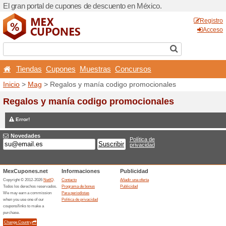
El gran portal de cupones 
Tiendas
Cupones
Mu
Inicio
>
Mag
> Regalos y m