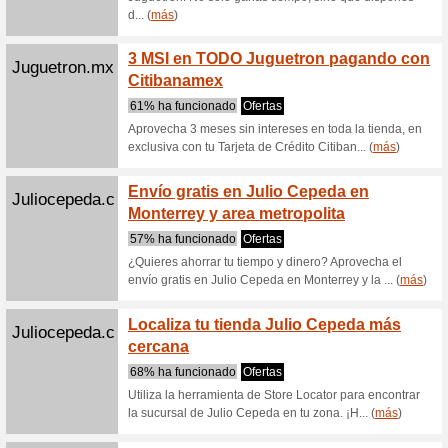
Goza del
a $750 MX
(
más
)
Mymagicstory...
Crea t
Story
Recome
Crea un l
protagoni