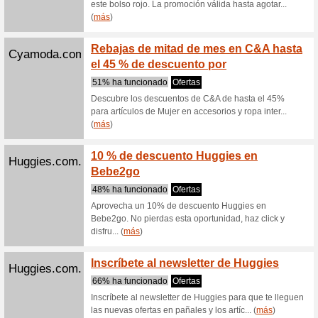
Recome
Ahora Ma
derechos
... (
más
)
Soriana.com
Hasta 
Sorian
100% ha