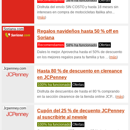
en lib
Recome
Disfruta 
historias
(
más
)
Kohls.com
Recogi
HORA