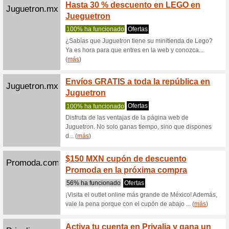
(
más
)
Mymagicstory...
Envío 
My Mag
Recome
Goza de e
Magic Sto