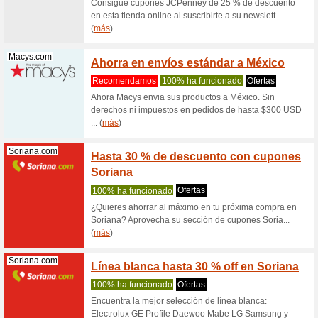
Recome
Recogida
Kohls.co
Patpat.com
10 % o
nuevos
Recome