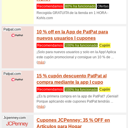
(
más
)
Soriana.com
Cupón 
nuevos
Recome
Soriana q
clientes 