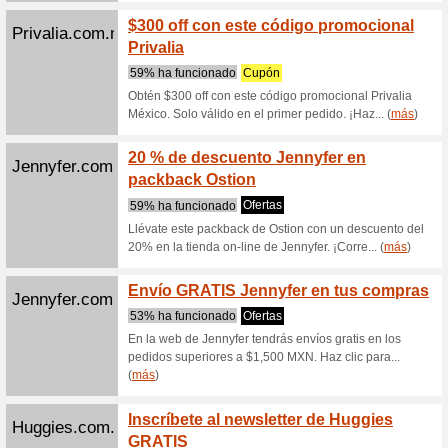
en los mej
Jcpenney.com
Hasta 
en JC
100% ha
Disfruta
en la sec