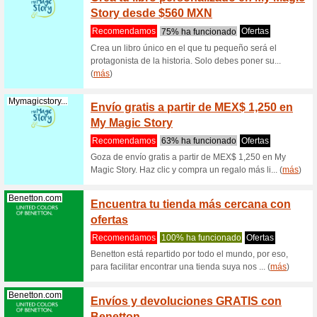
(
más
)
Jcpenney.com
Cupon
Artícu
Recome
¿Quieres
puedes en
(
más
)