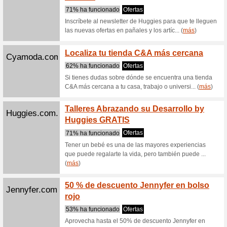
Jcpenney.com
Cupón
al susc
100% ha
Consigue
en esta ti
(
más
)
Macys.com
Ahorra