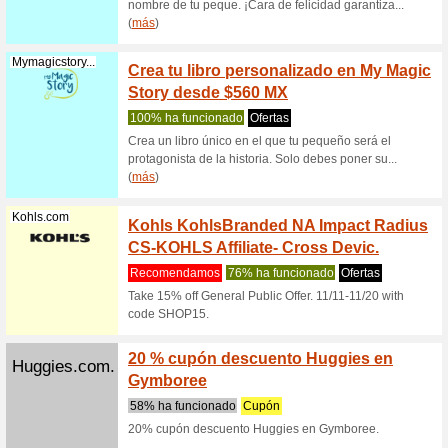
Recome
Disfruta
intereses
(
más
)
Soriana.com
Regalo
Sorian
Recome
Dales lo