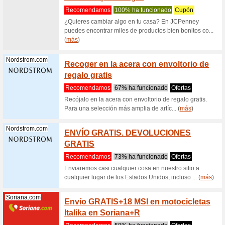
Mymagicstory...
20 % o
Magic 
Recome
Haz que 
protagoni
(
más
)
Mymagicstory...
20 % c