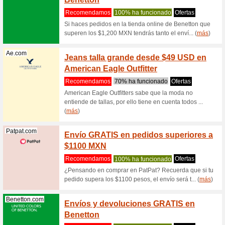
Nordstrom.com
Recoge
regalo 
Recome
Recójalo 
Para una 
Nordstrom.com
ENVÍO