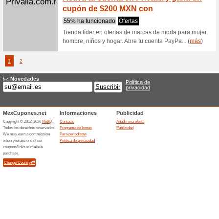
Benetton.com
Encuen
oferta
Recome
Benetton 
para facil
Benetton.com
Envíos
Benet