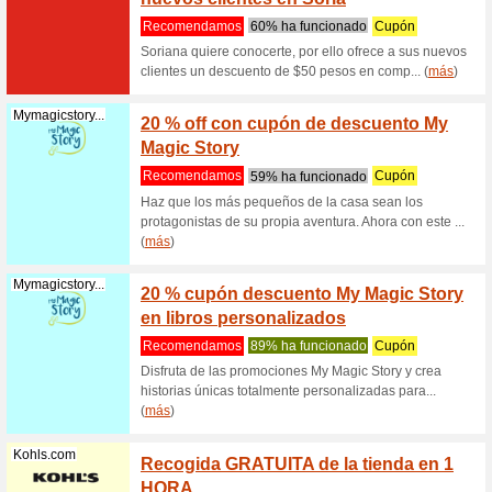
Filtrado:
Ordenar p
Niños y mamáes co
Soriana.com
Buen F
% off 
Recome
Celebra c
MXN off c