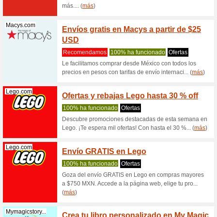
¡Solo par
este cupó
(
más
)
Patpat.com
15 % c
compra
Recome
¿Es tu pr
Porque ap