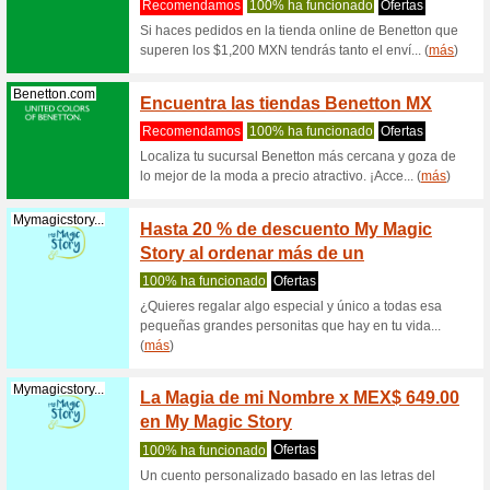
GRATI
Recome
Enviaremo
cualquier
Soriana.com
Envío 
Italik