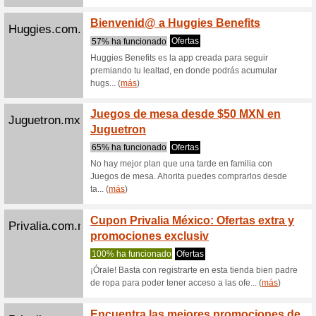
¿Quieres
Soriana?
(
más
)
Soriana.com
Línea 
100% ha
Encuentra
Electrol