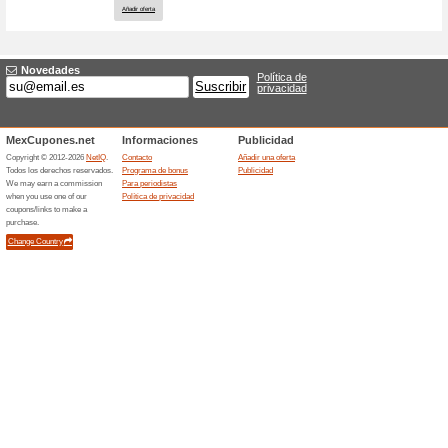
Nueva oferta
Título
*
:
Tienda
*
:
Categorías:
Ordenar por
*
:
URL de
destino
*
:
Validez hasta: