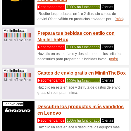
G2a.com
Ahorra
produc
100% ha
Ahorra h
Roblox c
G2a.com