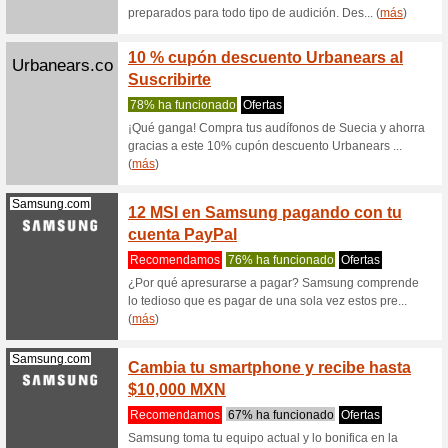
Get 20
Radioshack.com.mx
with c
Cupón
Get 20% 
Checkout!
Geekbuying.com
$50 U
GeekB