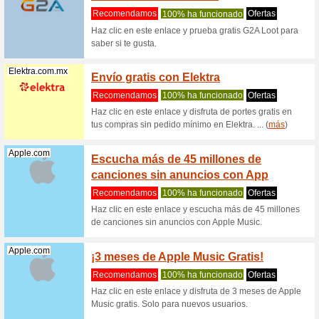
100% ha
Semana d
Hasta 50%
Razer.com
Oferta
165Hz 
Recome
¡Ahorra e