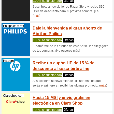
¿Por qué
lo tedios
(
más
)
Samsung.com
Cambia
$10,0
Recome
Samsung t