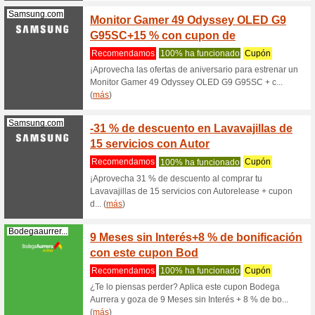
¡Compra 
este cupó
(
más
)
Geekbuying.com
$10 U
GeekB
Recome
¡Compra 
este cupó