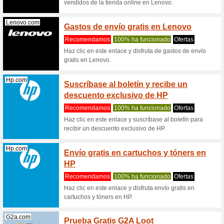
Oferta
descue
100% ha
Oferta G
gran sele
Avera.mx
Semana
rebaja