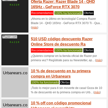
Oferta
Urbanears.com
78% ha 
Encuentra
preparado
10 % c
Urbanears.com
Suscri