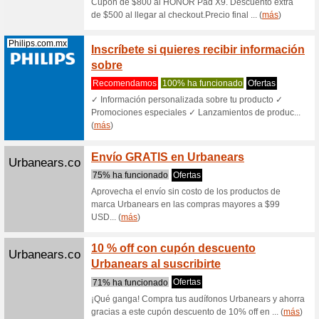
Recome
No dejes
promocio
regístrat..
Samsung.com
Monit
G95SC
Recome