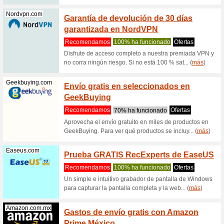
Lavavajil
d... (
más
)
Bodegaaurrer...
9 Mese
con e
Recome
¿Te lo p
Aurrera y
(
más
)