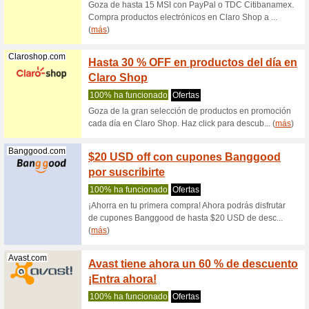
compra de
(
más
)
Aliexpress.com
Ahorra
AliExp
Recome
¿Nuevo e
Aliexpres