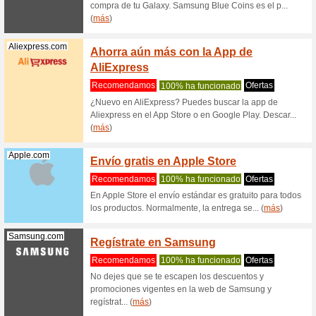
Recome
¡Compra 
este cupó
(
más
)
Geekbuying.com
$20 U
GeekB
Recome