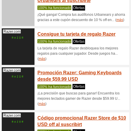
78% ha 
¡Qué gan
gracias 
(
más
)
Samsung.com
12 MS
cuenta
Recome