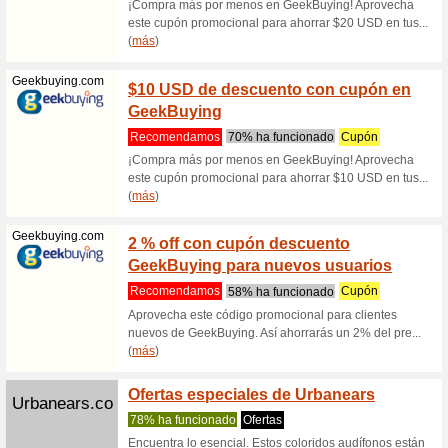
Avera.mx
Get 5 
Coupo
Recome
By joinin
launches,