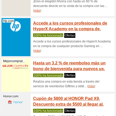
(
más
)
Apple.com
Envío 
Recome
En Apple 
los produ
Samsung.com
Regíst