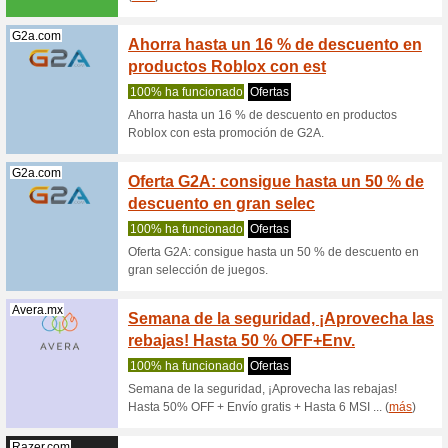
(
más
)
Geekbuying.com
2 % of
GeekBu
Recome
Aprovech
nuevos de
(
más
)