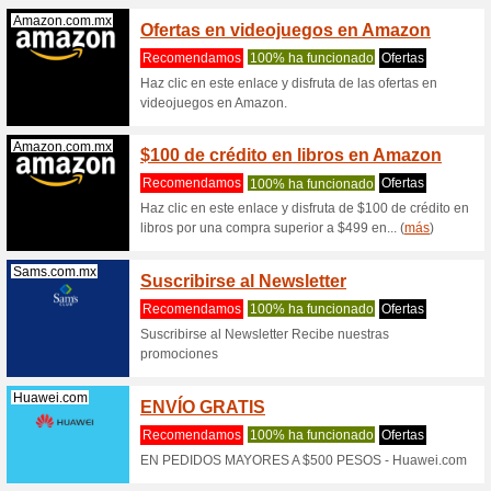
Blade 14
(
más
)
Razer.com
$10 US
Online
Recome
¿Quieres 
primera v