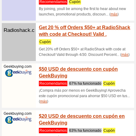
Filtrado:
Ordenar p
Electrodomésticos 
Honor.com
HONOR
+HONO
Recome
De $2,399
$300 Cou