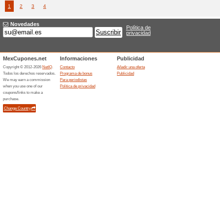
10 % d
Urbanears.com
compr
100% ha
¡Todo lo 
% de desc
10 % o
Urbanears.com