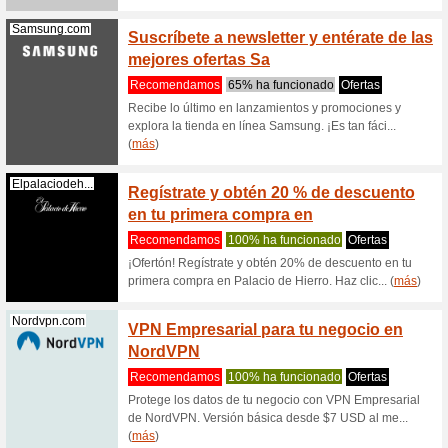
¡Aprovech
Monitor 
(
más
)
Samsung.com
-31 % 
15 ser
Recome
¡Aprovec