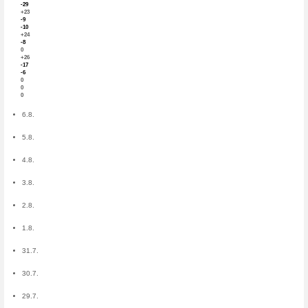
Estadística
MexCupones.net es un portal
códigos descuento y ofertas
Tiendas:
731
Cupones:
177
Ofertas:
1 808
Muestras:
0
Concursos:
0