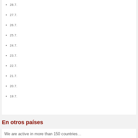
Usuarios:
85
0
0
0
+36
0
0
-29
+23
-9
-10
+24
-8
0
+26