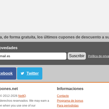
, de forma gratuita, los últimos cupones de descuento a su 
ovedades
Suscribir
Política de priv
cebook
Twitter
ones.net
Informaciones
t © 2012-2026
NetIQ
.
Contacto
 derechos reservados. We may earn a
Programa de bonus
n when you use one of our
Para periodistas