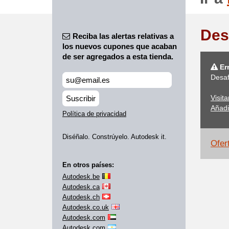
Des
Reciba las alertas relativas a
los nuevos cupones que acaban
de ser agregados a esta tienda.
Err
Desaf
Visit
Suscribir
Añadi
Política de privacidad
Diséñalo. Constrúyelo. Autodesk it.
Ofert
En otros países:
Autodesk.be
Autodesk.ca
Autodesk.ch
Autodesk.co.uk
Autodesk.com
Autodesk.com