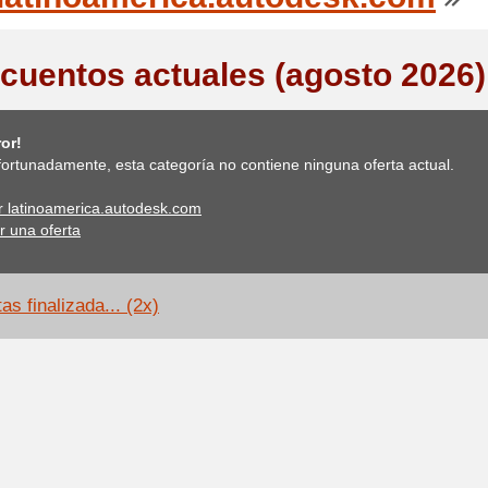
cuentos actuales (agosto 2026)
or!
ortunadamente, esta categoría no contiene ninguna oferta actual.
ar latinoamerica.autodesk.com
r una oferta
as finalizada... (2x)