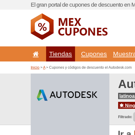
El gran portal de cupones de descuento en M
Tiendas
Cupones
Muestr
Inicio
>
A
> Cupones y códigos de descuento el Autodesk.com
Au
latino
Ningu
Filtrado:
Ir a