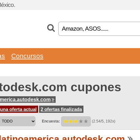
éxico.
as
Concursos
todesk.com cupones
america.autodesk.com
na oferta actual
2 ofertas finalizada
Encuesta:
(2.54/5, 192x)
latinoamerica.autodesk.com