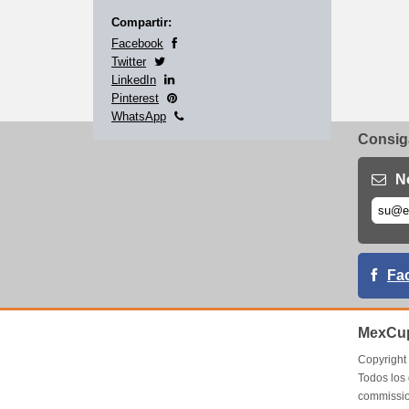
Compartir:
Facebook
Twitter
LinkedIn
Pinterest
WhatsApp
Consiga
N
Fa
MexCup
Copyrigh
Todos los
commissio