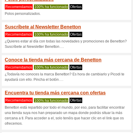
Benetton.com 
7 ofertas actuales
1 oferta fi
Filtrado:
Encuesta:
Ir a
es.benetton.com
Reciba las alertas relativas 
cupones que acaban de ser ag
esta tienda..