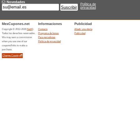
Suscríbete al Newsle
Recomendamos
100% ha fu
¿Quieres estar al día con to
Suscríbete al Newsletter Ben
Conoce la tienda más
Recomendamos
100% ha fu
¿Todavía no conoces la marca
ayudará con ello. Pincha el 