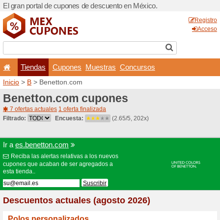
El gran portal de cupones 
Tiendas
Cupones
Inicio
>
B
> Benetton.com