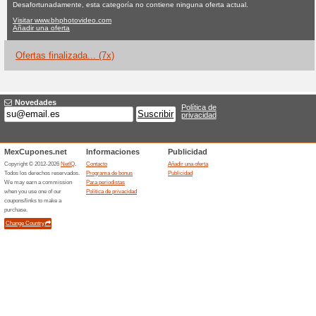
Bhphotovideo.
Ninguna oferta actual
7 ofert
Filtrado:
Encuesta:
Ir a
www.bhphotovideo.co
Reciba las alertas relativas 
cupones que acaban de ser ag
esta tienda..