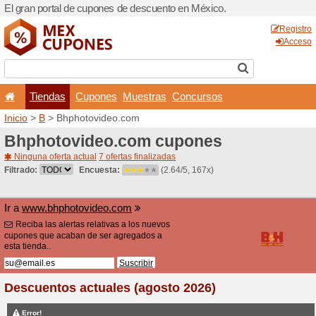
El gran portal de cupones 
Tiendas
Cupones
Inicio
>
B
> Bhphotovideo.