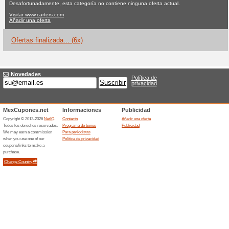
Carters.com cu
Ninguna oferta actual
6 ofert
Filtrado:
Encuesta:
Ir a
www.carters.com
Reciba las alertas relativas 
cupones que acaban de ser ag
esta tienda..