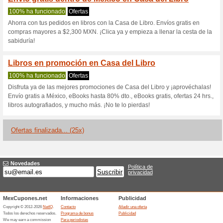
Casadellibro.c
2 ofertas actuales
25 ofertas 
Filtrado:
Encuesta:
Ir a
latam.casadellibro.co
Reciba las alertas relativas 
cupones que acaban de ser ag
esta tienda..