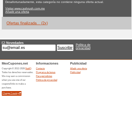
Cashrush.com.
Ninguna oferta actual
2 ofert
Filtrado:
Encuesta:
Ir a
www.cashrush.com.m
Reciba las alertas relativas 
cupones que acaban de ser ag
esta tienda..