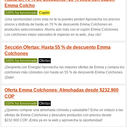
Colchonesatla
3 ofertas actuales
7 ofertas f
Filtrado:
Encuesta:
Ir a
www.colchonesatlas.
Reciba las alertas relativas 
cupones que acaban de ser ag
esta tienda..