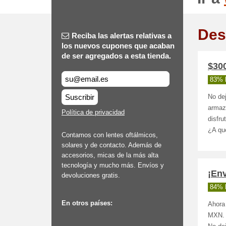
Des
Reciba las alertas relativas a
los nuevos cupones que acaban
de ser agregados a esta tienda.
$300
83% 
Suscribir
No de
armazo
Política de privacidad
disfru
¿A qué
Contamos con lentes oftálmicos,
solares y de contacto. Además de
accesorios, micas de la más alta
tecnología y mucho más. Envíos y
¡Env
devoluciones gratis.
84% 
En otros países:
Ahora 
MXN. H