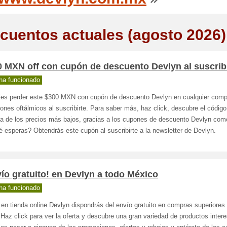
cuentos actuales (agosto 2026)
 MXN off con cupón de descuento Devlyn al suscrib
ha funcionado
jes perder este $300 MXN con cupón de descuento Devlyn en cualquier comp
nes oftálmicos al suscribirte. Para saber más, haz click, descubre el código
ta de los precios más bajos, gracias a los cupones de descuento Devlyn com
 esperas? Obtendrás este cupón al suscribirte a la newsletter de Devlyn.
ío gratuito! en Devlyn a todo México
ha funcionado
en tienda online Devlyn dispondrás del envío gratuito en compras superiores
az click para ver la oferta y descubre una gran variedad de productos inter