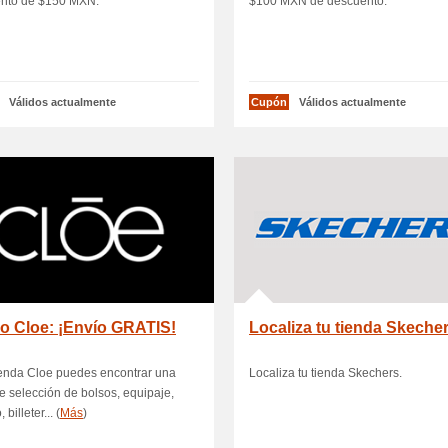
nto de $150 MXN.
$100 MXN de descuento.
Válidos actualmente
Cupón
Válidos actualmente
o Cloe: ¡Envío GRATIS!
Localiza tu tienda Skeche
ienda Cloe puedes encontrar una
Localiza tu tienda Skechers.
le selección de bolsos, equipaje,
 billeter... (
Más
)