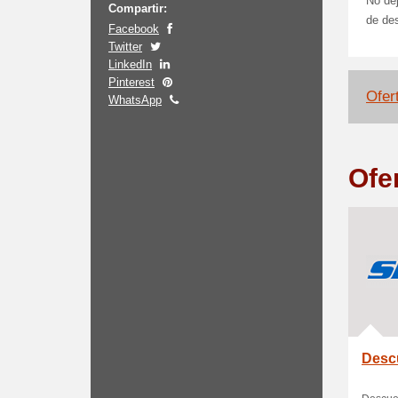
No dej
Compartir:
de de
Facebook
Twitter
LinkedIn
Pinterest
Ofert
WhatsApp
Ofe
Desc