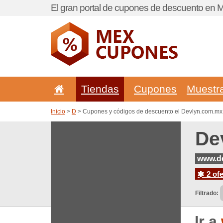
El gran portal de cupones de descuento en M
Tiendas
Cupones
Muestr
Inicio
>
D
> Cupones y códigos de descuento el Devlyn.com.mx
De
www.d
2 ofe
Filtrado:
Ir a