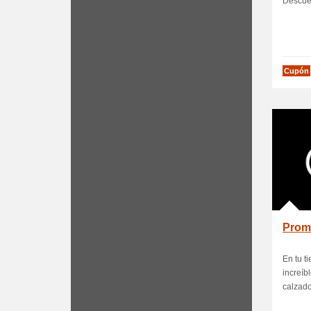
Descue
Cupón
Prom
En tu t
increíb
calzado,