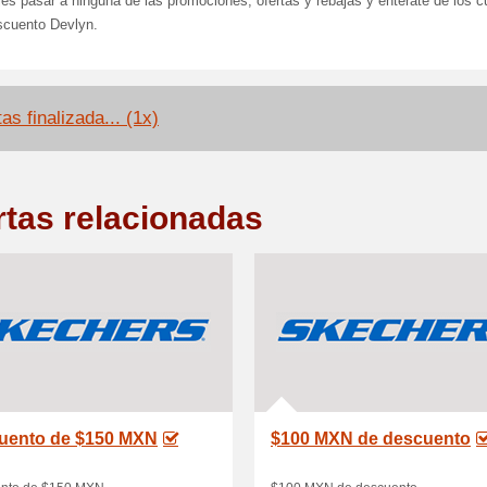
es pasar a ninguna de las promociones, ofertas y rebajas y entérate de los 
scuento Devlyn.
as finalizada... (1x)
rtas relacionadas
uento de $150 MXN
$100 MXN de descuento