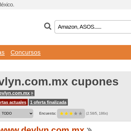
éxico.
as
Concursos
vlyn.com.mx cupones
evlyn.com.mx
rtas actuales
1 oferta finalizada
Encuesta:
(2.58/5, 186x)
www.devlyn.com.mx