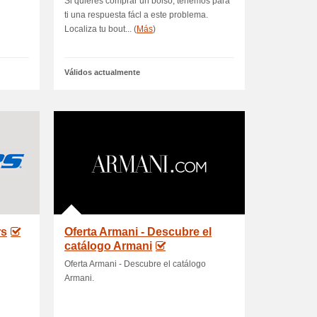
Si quieres comprar un bolso, tenemos para
ti una respuesta fácl a este problema.
Localiza tu bout... (
Más
)
Válidos actualmente
rs
Oferta Armani - Descubre el
catálogo Armani
Oferta Armani - Descubre el catálogo
Armani.