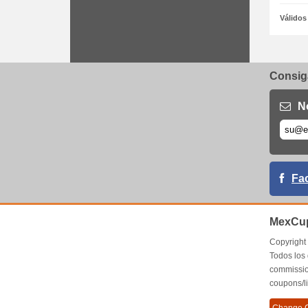
Válidos
Consiga
N
Fa
MexCup
Copyrigh
Todos los
commissio
coupons/l