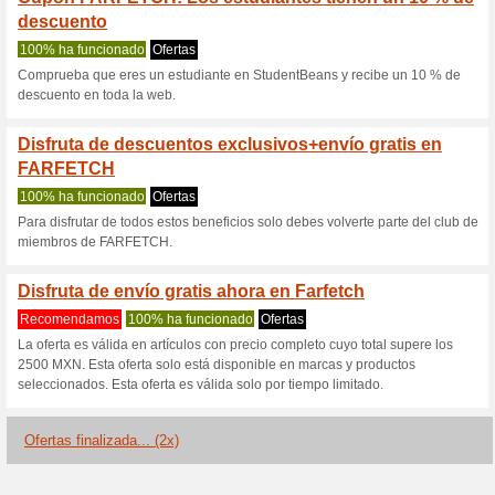
Farfetch.com c
3 ofertas actuales
2 ofertas f
Filtrado:
Encuesta:
Ir a
www.farfetch.com
Reciba las alertas relativas 
cupones que acaban de ser ag
esta tienda..