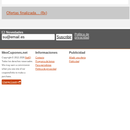
S
Descuentos actuales
Oferta G2A: consigue
gran selec
100% ha funcionado
Ofertas
Oferta G2A: consigue hasta u
juegos.