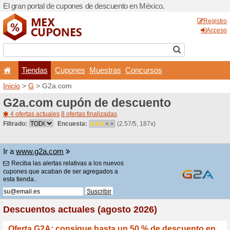
El gran portal de cupones 
Tiendas
Cupones
Inicio
>
G
> G2a.com