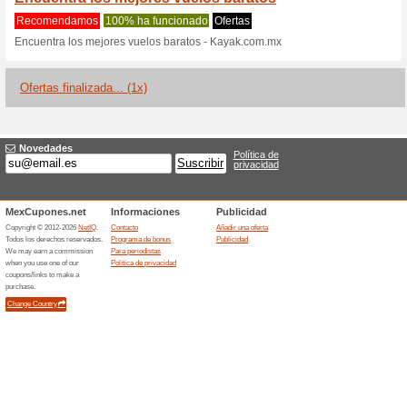
Kayak.com.mx 
1 oferta actual
1 oferta finali
Filtrado:
Encuesta:
Ir a
www.kayak.com.mx/si
Reciba las alertas relativas 
cupones que acaban de ser ag
esta tienda..