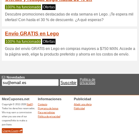
Lego.com cupó
2 ofertas actuales
Ninguna of
Filtrado:
Encuesta:
Ir a
www.lego.com/es-mx
Reciba las alertas relativas 
cupones que acaban de ser ag
esta tienda..