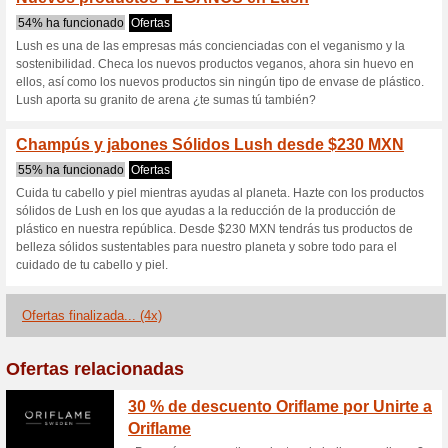
Lush.mx cupón
2 ofertas actuales
4 ofertas f
Filtrado:
Encuesta:
Ir a
lush.mx
Reciba las alertas relativas 
cupones que acaban de ser ag
esta tienda..