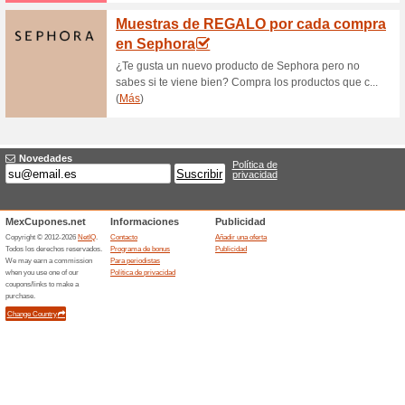
Lush aporta su granito de ar
Champús y jabones 
55% ha funcionado
Ofertas
Cuida tu cabello y piel mientr
sólidos de Lush en los que ay
plástico en nuestra repúblic
belleza sólidos sustentables 
cuidado de tu cabello y piel.