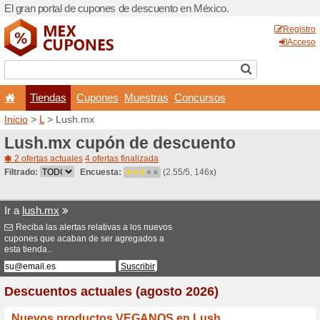
El gran portal de cupones 
Tiendas
Cupones
Inicio
>
L
> Lush.mx