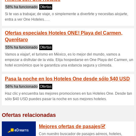
Onehoteles.co
3 ofertas actuales
Ninguna of
Filtrado:
Encuesta:
Ir a
www.onehoteles.com
Reciba las alertas relativas 
cupones que acaban de ser ag
esta tienda..