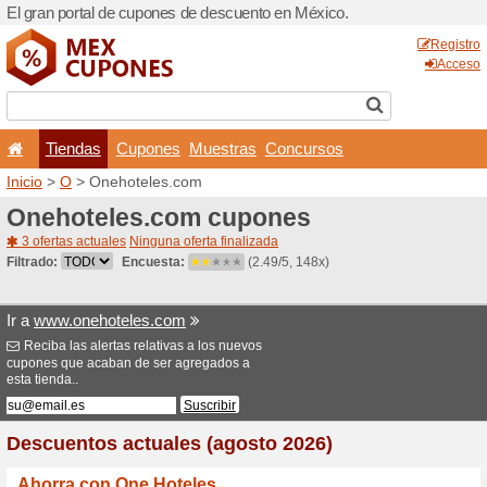
El gran portal de cupones 
Tiendas
Cupones
Inicio
>
O
> Onehoteles.co