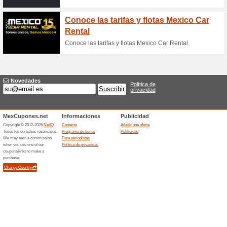
Ofertas especiales H
Querétaro
55% ha funcionado
Ofertas
Vamos a viajar!, el turismo e
empezar a disfrutar de la vid
hotel económico que le garan
Pasa la noche en los