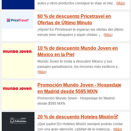
S
Descuentos actuales
Ahorra con One Hote
58% ha funcionado
Ofertas
Si te vas a trabajar, de viaje, 
entra a ver One Hoteles.….