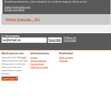
Pontesalsa.co
Ninguna oferta actual
8 ofert
Filtrado:
Encuesta:
Ir a
pontesalsa.com
Reciba las alertas relativas 
cupones que acaban de ser ag
esta tienda..