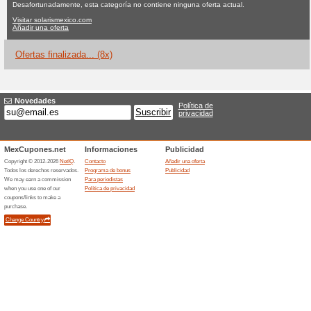
Solarismexico.
Ninguna oferta actual
8 ofert
Filtrado:
Encuesta:
Ir a
solarismexico.com
Reciba las alertas relativas 
cupones que acaban de ser ag
esta tienda..