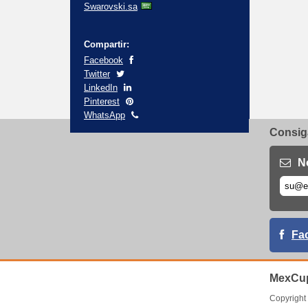
Swarovski.sa
Compartir:
Facebook
Twitter
LinkedIn
Pinterest
WhatsApp
Consiga
N
Fa
MexCup
Copyrigh