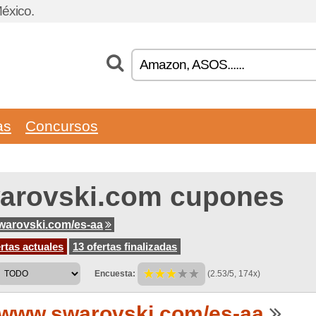
éxico.
as
Concursos
arovski.com cupones
arovski.com/es-aa
rtas actuales
13 ofertas finalizadas
Encuesta:
(2.53/5, 174x)
www.swarovski.com/es-aa