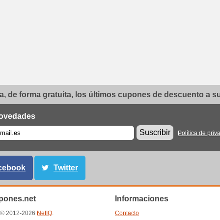
, de forma gratuita, los últimos cupones de descuento a su 
ovedades
Suscribir
Política de priv
cebook
Twitter
ones.net
Informaciones
t © 2012-2026
NetIQ
.
Contacto