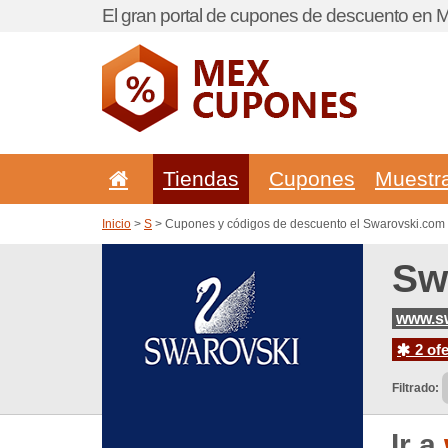
El gran portal de cupones de descuento en M
Tiendas
Cupones
Muestr
Inicio
>
S
> Cupones y códigos de descuento el Swarovski.com
Sw
www.sw
2 ofe
Filtrado:
Ir a