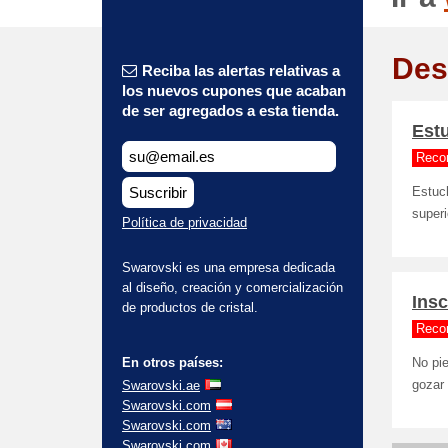
Des
Reciba las alertas relativas a
los nuevos cupones que acaban
de ser agregados a esta tienda.
Estu
Reco
Suscribir
Estuc
superi
Política de privacidad
Swarovski es una empresa dedicada
al diseño, creación y comercialización
Ins
de productos de cristal.
Reco
En otros países:
No pi
Swarovski.ae
gozar 
Swarovski.com
Swarovski.com
Swarovski.com