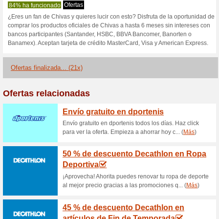
S
Descuentos actuales
Suscríbete a la Newsl
GRATIS
71% ha funcionado
Ofertas
Suscríbete a la Newsletter de
todas las noticias y promocion