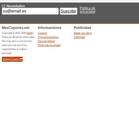
descuento
100% ha funcionado
Ofertas
¿Quieres empezar a ahorrar ho
Tienda Oficial Chivas y benef
tenis y accesorios de tu equipo
Promociones Tienda O
interes