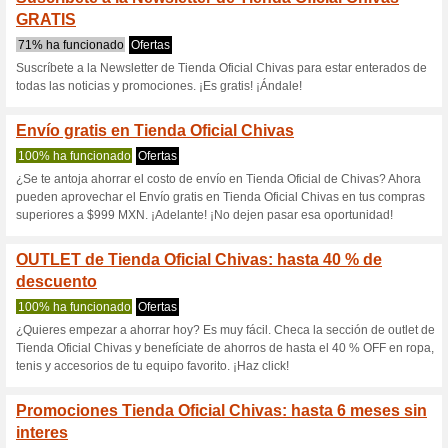
Tiendachivas.
4 ofertas actuales
21 ofertas 
Filtrado:
Encuesta:
Ir a
tiendachivas.com.mx
Reciba las alertas relativas 
cupones que acaban de ser ag
esta tienda..