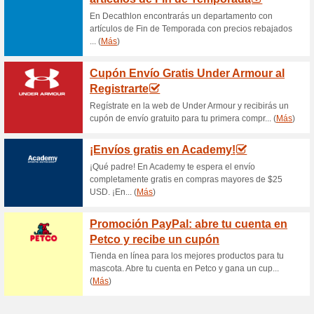
Envío gratis en Tiend
100% ha funcionado
Ofertas
¿Se te antoja ahorrar el cost
pueden aprovechar el Envío gr
superiores a $999 MXN. ¡Adel
OUTLET de Tienda Ofi