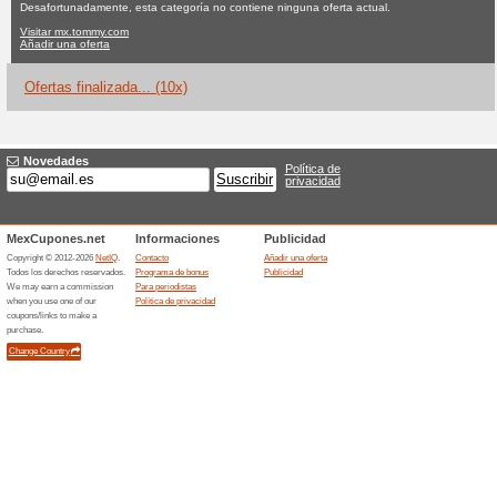
Tommy.com cup
Ninguna oferta actual
10 ofer
Filtrado:
Encuesta:
Ir a
mx.tommy.com
Reciba las alertas relativas 
cupones que acaban de ser ag
esta tienda..