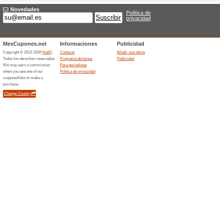
promotional codes. Available 
Encuentre los precios
adecuad
Recomendamos
74% ha fun
Todos somos fans de TripAdvi
reseñas para ir a restaurantes
nos los da! ofertas y cupones,