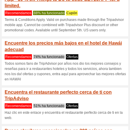
Tripadvisor.co
6 ofertas actuales
7 ofertas f
Filtrado:
Encuesta:
Ir a
www.tripadvisor.com.
Reciba las alertas relativas 
cupones que acaban de ser ag
esta tienda..