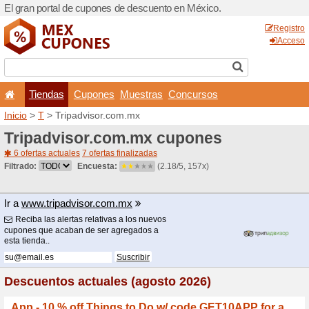
El gran portal de cupones 
Tiendas
Cupones
Inicio
>
T
> Tripadvisor.co