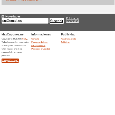
Uber Rewards: benefi
Recomendamos
75% ha fun
Conoce Uber Rewards. Es una
Rewards es el primer progra
cada vez que viajen en Uber 
accede a un nivel y obtén benef
Realiza entregas con