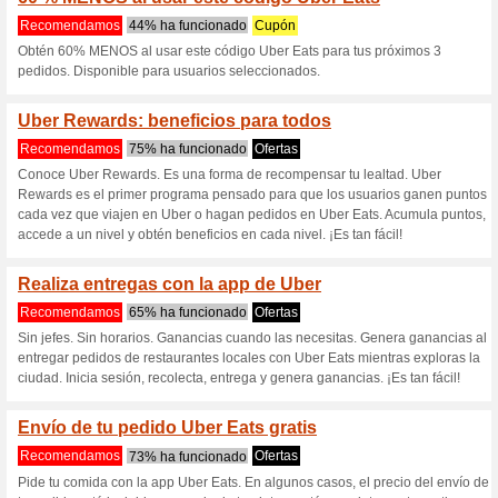
Ubereats.com 
7 ofertas actuales
9 ofertas f
Filtrado:
Encuesta:
Ir a
www.ubereats.com/m
Reciba las alertas relativas 
cupones que acaban de ser ag
esta tienda..