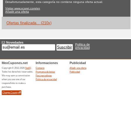
Xcaret.com cup
Ninguna oferta actual
210 ofe
Filtrado:
Encuesta:
Ir a
www.xcaret.com/en
Reciba las alertas relativas 
cupones que acaban de ser ag
esta tienda..