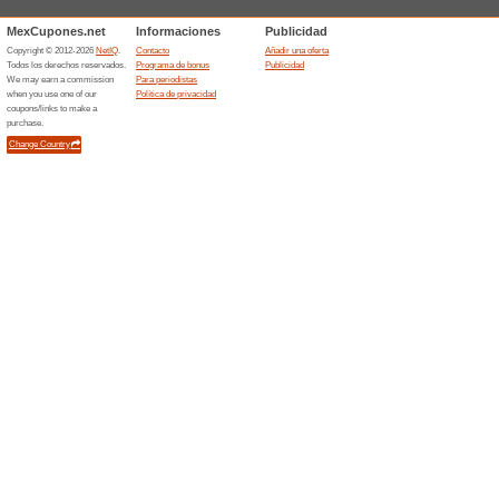
En Cinemex después de acumul
que incluye: 1 refresco grand
sala tradicional. Ese combo me
en un cinéfilo devoto y apro
6º visita en Cinemex
53% ha funcionado
Ofertas
Todo aquel cinéfilo que acud