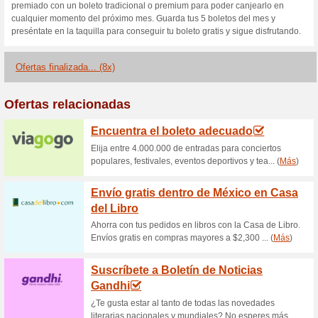
S
Descuentos actuales
20 boletos y combos a
Cinefan de
67% ha funcionado
Ofertas
Si llevas el cine en el corazó
precio especial! ¡Búscala y có