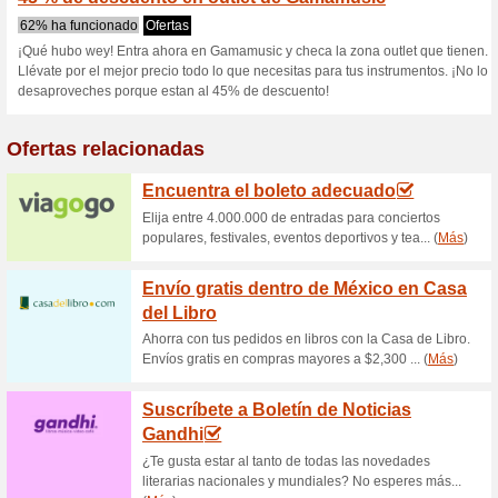
Gamamusic.co
1 oferta actual
Ninguna oferta
Filtrado:
Encuesta:
Ir a
gamamusic.com
Reciba las alertas relativas 
cupones que acaban de ser ag
esta tienda..